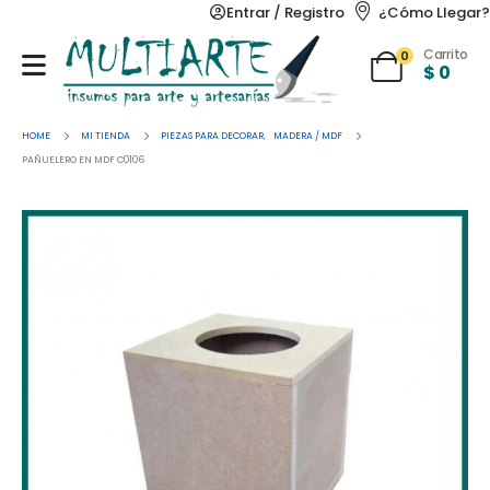
Entrar / Registro
¿Cómo Llegar?
Carrito
0
$
0
HOME
MI TIENDA
PIEZAS PARA DECORAR
,
MADERA / MDF
PAÑUELERO EN MDF C0106