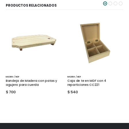
PRODUCTOS RELACIONADOS
MADERA / MDF
MADERA / MDF
as y
Caja de te en MDF con 4
Cuenta de madera 2cm
reparticiones CC221
$
20
$
540