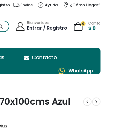
gistro
Envios
Ayuda
¿Cómo Llegar?
Bienvenidos
Carrito
0
Entrar / Registro
$
0
as
Contacto
WhatsApp
 70x100cms Azul
cias