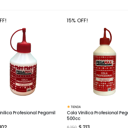
FF!
15% OFF!
MANUALIDADES
,
BASES Y MATERIALES
,
inilica Profesional Pegamil
Lija al agua Hoja grano 120
$
26
$
30
$
213