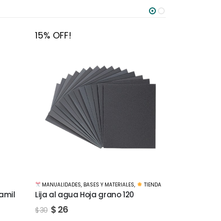
15% OFF!
15% OFF!
TIENDA
MANUALIDADES
,
BASES Y MATERIALES
,
TIENDA
ACUARELAS
,
TI
Lija al agua Hoja grano 1500
Set artístic
pinceles
$
51
$
60
$
1.012
$
1.190