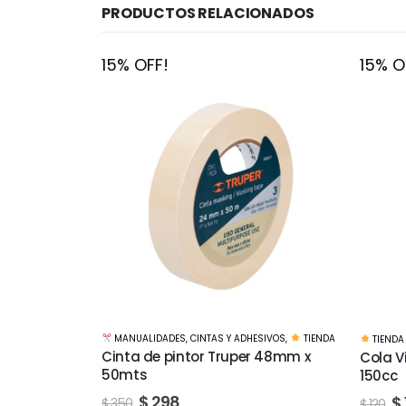
PRODUCTOS RELACIONADOS
15% OFF!
15% O
ESIVOS
,
TIENDA
TIENDA
TIENDA
r 48mm x
Cola Vinilica Profesional Pegamil
Cola V
150cc
500cc
$
102
$
120
$
250