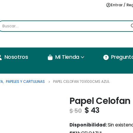
Entrar / Re
Nosotros
Mi Tienda
Pregunt
VA
,
PAPELES Y CARTULINAS
PAPEL CELOFAN 70X100CMS AZUL
Papel Celofan
$
43
$
50
Disponibilidad:
Sin existen