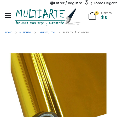
Entrar / Registro
¿Cómo Llegar?
Carrito
0
$
0
HOME
MI TIENDA
LÁMINAS
,
FOIL
PAPEL FOIL 2 HOJAS ORO