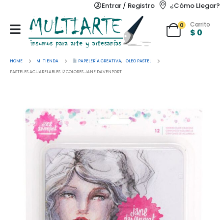
Entrar / Registro
¿Cómo Llegar?
Carrito
0
$
0
HOME
MI TIENDA
PAPELERÍA CREATIVA
,
OLEO PASTEL
PASTELES ACUARELABLES 12 COLORES JANE DAVENPORT