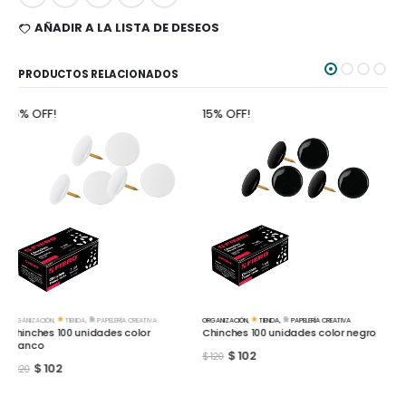
AÑADIR A LA LISTA DE DESEOS
PRODUCTOS RELACIONADOS
15% OFF!
15% OFF!
MARCADORES
,
TIENDA
,
PAPELERÍA CREATIVA
ORGANIZACIÓN
,
TIENDA
,
PAPELERÍA CREATIVA
Marcador Copic Ciao B97 Night
Chinches 100 unidades color negro
Blue
$
102
$
120
$
162
$
190