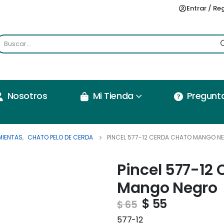
Entrar / Re
Nosotros
Mi Tienda
Pregunt
MIENTAS
,
CHATO PELO DE CERDA
PINCEL 577-12 CERDA CHATO MANGO N
Pincel 577-12
Mango Negro
$
55
$
65
577-12