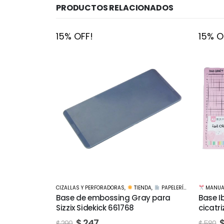
PRODUCTOS RELACIONADOS
15% OFF!
15% O
NDA
,
PAPELERÍA CREATIVA
MANUALIDADES
,
TIJERAS Y CORTANTES
,
TIENDA
MANUA
ay para
Base Ibi Craft para corte, auto-
Base K
cicatrizante A3 45 x 30 cms
cicatr
$
493
$
580
$
1.240