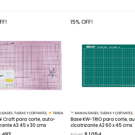
FF!
15% OFF!
MANUALIDADES
,
CINTAS Y ADHESIVOS
,
LIDADES
,
TIJERAS Y CORTANTES
,
TIENDA
Cinta de pintor Truper 48m
W-TRIO para corte, auto-
50mts
izante A2 60 x 45 cms
$
298
$
1.054
$
350