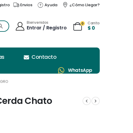
gistro
Envios
Ayuda
¿Cómo Llegar?
Bienvenidos
Carrito
0
Entrar / Registro
$
0
as
Contacto
WhatsApp
EGRO
 Cerda Chato