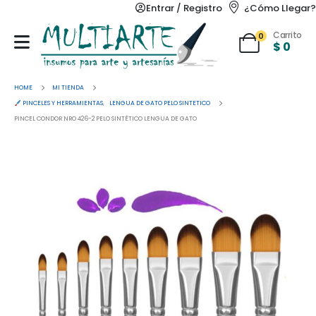
Entrar / Registro
¿Cómo Llegar?
Carrito
0
$
0
HOME
MI TIENDA
PINCELES Y HERRAMIENTAS
,
LENGUA DE GATO PELO SINTETICO
PINCEL CONDOR NRO 426-2 PELO SINTÉTICO LENGUA DE GATO