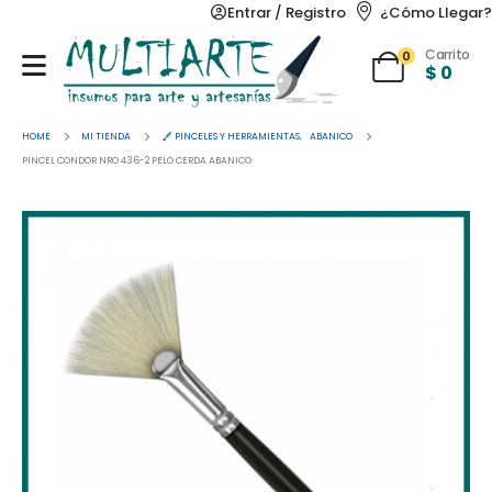
Entrar / Registro
¿Cómo Llegar?
Carrito
0
$
0
HOME
MI TIENDA
PINCELES Y HERRAMIENTAS
,
ABANICO
PINCEL CONDOR NRO 436-2 PELO CERDA ABANICO