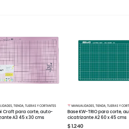
LIDADES
,
TIENDA
,
TIJERAS Y CORTANTES
MANUALIDADES
,
CINTAS Y ADHESIVOS
,
W-TRIO para corte, auto-
Cinta Papel doble faz 12mm 
izante A2 60 x 45 cms
mts
0
$
35