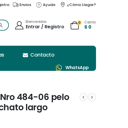
gistro
Envios
Ayuda
¿Cómo Llegar?
Bienvenidos
Carrito
0
Entrar / Registro
$
0
as
Contacto
WhatsApp
 Nro 484-06 pelo
chato largo