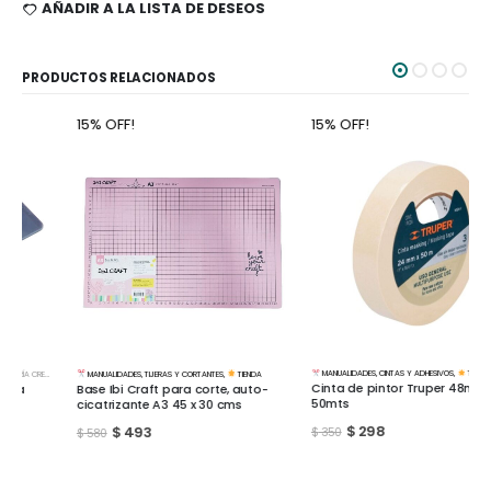
AÑADIR A LA LISTA DE DESEOS
PRODUCTOS RELACIONADOS
15% OFF!
15% OFF!
MANUALIDADES
,
CINTAS Y ADHESIVOS
,
TIENDA
MANUALIDADES
,
TIJERAS Y CORTANTES
,
TIENDA
Cinta de pintor Truper 48mm x
Base Ibi Craft para corte, auto-
50mts
cicatrizante A3 45 x 30 cms
$
298
$
493
$
350
$
580