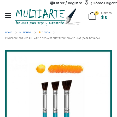
Entrar / Registro
¿Cómo Llegar?
Carrito
0
$
0
HOME
MI TIENDA
TIENDA
PINCEL CONDOR NRO 488-14 PELO OREJA DE BUEY REDONDO ANGULAR (PATA DE VACA)