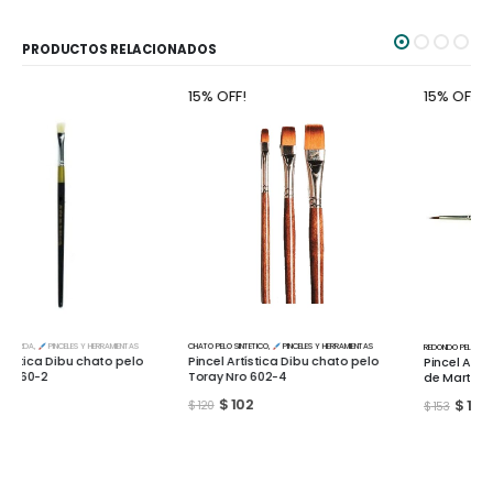
PRODUCTOS RELACIONADOS
15% OFF!
15% OFF!
CHATO PELO SINTETICO
,
PINCELES Y HERRAMIENTAS
REDONDO PELO DE MARTA
,
PINCELES Y HERRAMIENTAS
Pincel Artística Dibu chato pelo
Pincel Artística Dibu redondo pelo
Toray Nro 602-4
de Marta Nro 100-5/0
$
102
$
130
$
120
$
153