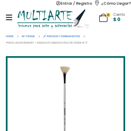
Entrar / Registro
¿Cómo Llegar?
Carrito
0
$
0
HOME
MI TIENDA
PINCELES Y HERRAMIENTAS
PINCEL DALER ROWNEY – GRADUATE ABANICO PELO DE CERDA Nº 2