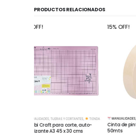
PRODUCTOS RELACIONADOS
15% OFF!
15% O
MANUALIDADES
,
CINTAS Y ADHESIVOS
,
TIENDA
TANTES
,
TIENDA
MANUA
Cinta de pintor Truper 36mm x
te, auto-
Cinta 
50mts
0 cms
mts