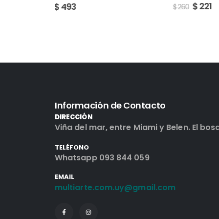
$
221
$
$
260
$
35
Información de Contacto
DIRECCIÓN
Viña del mar, entre Miami y Belen. El bos
TELÉFONO
Whatsapp 093 844 059
EMAIL
multiarte.com.uy@gmail.com