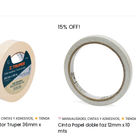
FF!
15% OFF!
LIDADES
,
CINTAS Y ADHESIVOS
,
TIENDA
MANUALIDADES
,
BASES Y MATERIALES
,
Papel doble faz 12mm x 10
Lija al agua Hoja grano 1500
$
51
$
60