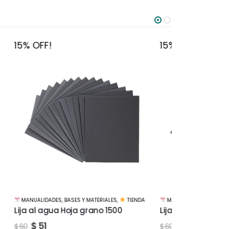
15% OFF!
15% OFF!
TIENDA
MANUALIDADES
,
BASES Y MATERIALES
,
TIENDA
PUNTILLISMO
,
T
Lija al agua Hoja grano 2000
Pinta puntit
puntas 555
$
51
$
60