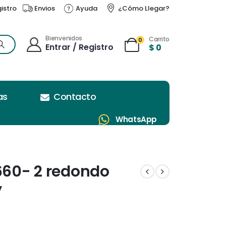
gistro
Envios
Ayuda
¿Cómo Llegar?
Bienvenidos
Carrito
0
Entrar / Registro
$
0
as
Contacto
WhatsApp
 660- 2 redondo
y