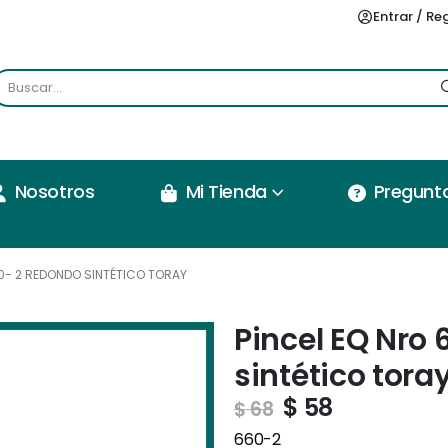
Entrar / Re
Nosotros
Mi Tienda
Pregunt
60- 2 REDONDO SINTÉTICO TORAY
Pincel EQ Nro
sintético tora
$
58
$
68
660-2