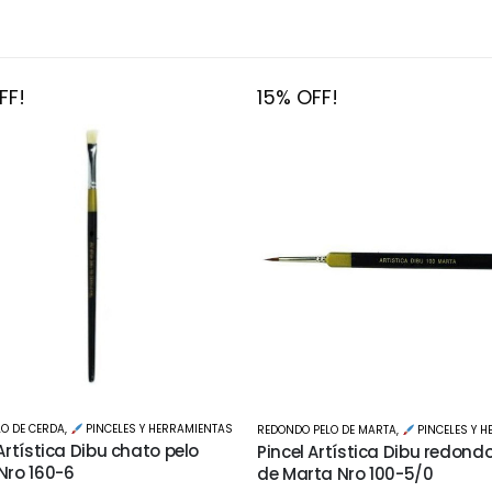
FF!
15% OFF!
REDONDO PELO SINTETICO
,
PINCELES Y HER
PELO DE MARTA
,
PINCELES Y HERRAMIENTAS
Pincel Artística Dibu redond
 Artística Dibu redondo pelo
Toray Nro 601-2
ta Nro 100-5/0