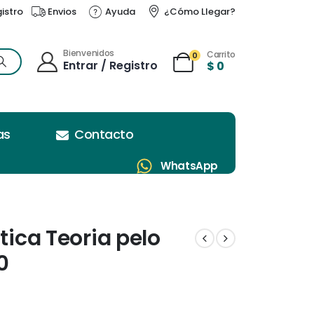
gistro
Envios
Ayuda
¿Cómo Llegar?
Bienvenidos
Carrito
0
Entrar / Registro
$
0
as
Contacto
WhatsApp
stica Teoria pelo
0