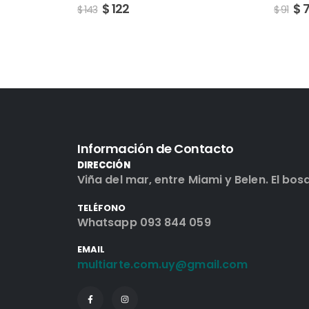
$
77
$
$
91
$
153
Información de Contacto
DIRECCIÓN
Viña del mar, entre Miami y Belen. El bos
TELÉFONO
Whatsapp 093 844 059
EMAIL
multiarte.com.uy@gmail.com