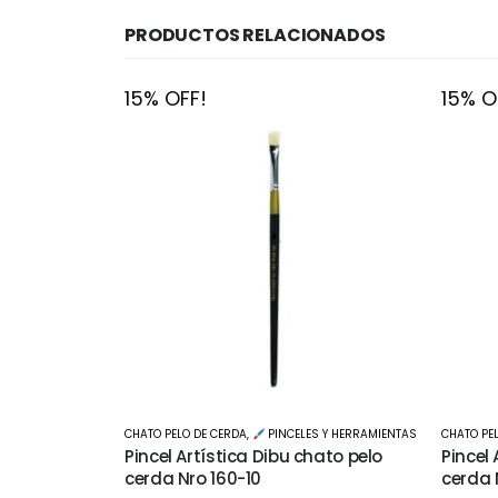
PRODUCTOS RELACIONADOS
15% OFF!
15% O
S Y HERRAMIENTAS
CHATO PELO DE CERDA
,
PINCELES Y HERRAMIENTAS
REDONDO 
hato pelo
Pincel Artística Dibu chato pelo
Pincel
cerda Nro 160-6
de Mar