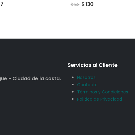
$
98
130
$
115
Servicios al Cliente
Nosotros
que - Ciudad de la costa.
Contacto
Términos y Condiciones
Política de Privacidad