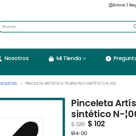
Entrar / Re
Nosotros
Mi Tienda
Pregunt
INCELETAS
PINCELETA ARTÍSTICA TEORIA PELO SINTÉTICO N-¦00
Pinceleta Artí
sintético N-¦0
$
102
$
120
914-00