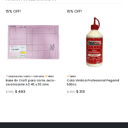
15% OFF!
15% OFF!
MANUALIDADES
,
TIJERAS Y CORTANTES
,
TIENDA
TIENDA
Base Ibi Craft para corte, auto-
Cola Vinilica Profesional Pegamil
cicatrizante A3 45 x 30 cms
500cc
$
493
$
213
$
580
$
250