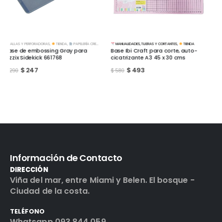
MANUALIDADES
,
TIJERAS Y CORTANTES
,
TIENDA
MANUALIDADES
,
CINTAS Y ADHESIVOS
,
TIENDA
Base Ibi Craft para corte, auto-
Cinta de pintor 24mm x 50mts
cicatrizante A3 45 x 30 cms
$
102
$
120
$
493
$
580
Información de Contacto
DIRECCIÓN
Viña del mar, entre Miami y Belen. El bosque -
Ciudad de la costa.
TELÉFONO
Whatsapp 093 844 059