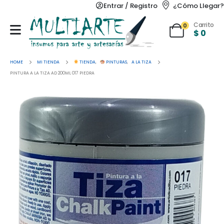
Entrar / Registro
¿Cómo Llegar?
Carrito
0
$
0
HOME
MI TIENDA
TIENDA
,
PINTURAS
,
A LA TIZA
PINTURA A LA TIZA AD 200ML 017 PIEDRA