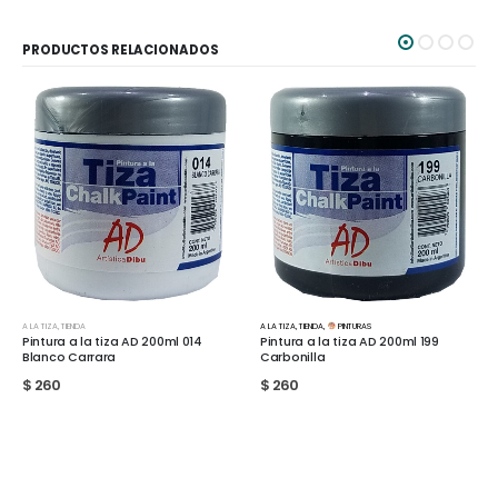
PRODUCTOS RELACIONADOS
A LA TIZA
,
TIENDA
,
PINTURAS
A LA TIZA
,
TIENDA
,
PINTURAS
Pintura a la tiza AD 200ml 199
Pintura A la tiza Multiarte Amarillo
Carbonilla
Pastel 200ml
$
260
$
260