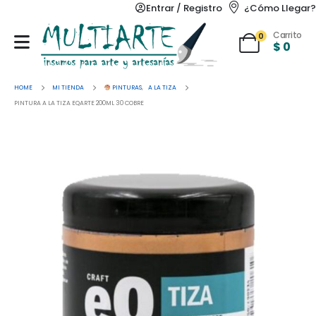
Entrar / Registro
¿Cómo Llegar?
Carrito
0
$
0
HOME
MI TIENDA
PINTURAS
,
A LA TIZA
PINTURA A LA TIZA EQARTE 200ML 30 COBRE