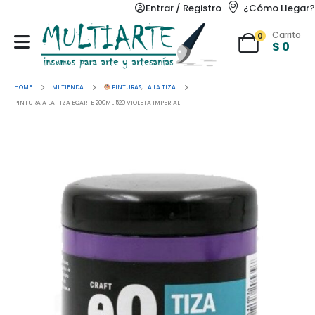
Entrar / Registro
¿Cómo Llegar?
Carrito
0
$
0
HOME
MI TIENDA
PINTURAS
,
A LA TIZA
PINTURA A LA TIZA EQARTE 200ML 520 VIOLETA IMPERIAL