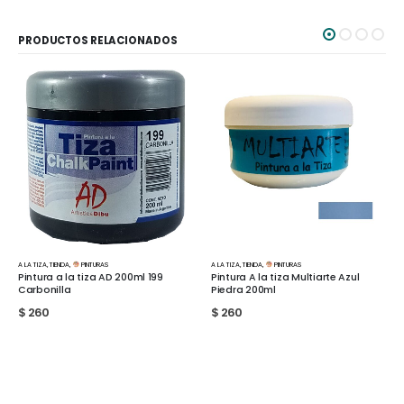
PRODUCTOS RELACIONADOS
A LA TIZA
,
TIENDA
,
PINTURAS
A LA TIZA
,
TIENDA
,
PINTURAS
Pintura a la tiza AD 200ml 199
Pintura A la tiza Multiarte Azul
Carbonilla
Piedra 200ml
$
260
$
260