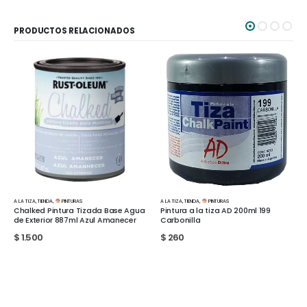
PRODUCTOS RELACIONADOS
A LA TIZA
,
TIENDA
,
PINTURAS
A LA TIZA
,
TIENDA
,
PINTURAS
ase Agua
Pintura a la tiza AD 200ml 199
Pintura A la tiza Multiarte Azu
anecer
Carbonilla
Piedra 200ml
$
260
$
260