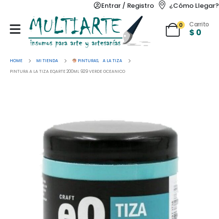
Entrar / Registro
¿Cómo Llegar?
Carrito
0
$
0
HOME
MI TIENDA
PINTURAS
,
A LA TIZA
PINTURA A LA TIZA EQARTE 200ML 929 VERDE OCEANICO