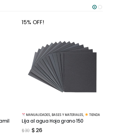
15% OFF!
15% OFF!
TIENDA
MANUALIDADES
,
BASES Y MATERIALES
,
TIENDA
ACUARELAS
,
TI
Lija al agua Hoja grano 2000
Set artístic
completo 00
$
51
$
60
$
1.4
$
1.750