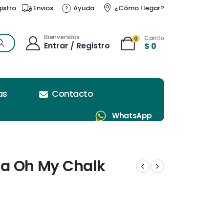
gistro
Envios
Ayuda
¿Cómo Llegar?
Bienvenidos
Carrito
0
Entrar / Registro
$
0
as
Contacto
WhatsApp
iza Oh My Chalk