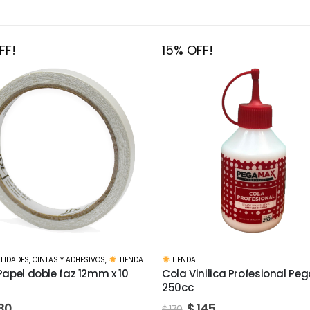
FF!
15% OFF!
MANUALIDADES
,
BASES Y MATERIALES
,
inilica Profesional Pegamil
Lija al agua Hoja grano 150
$
26
$
30
145