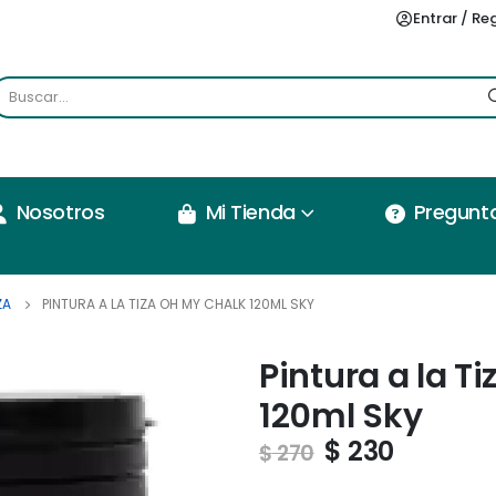
Entrar / Re
Nosotros
Mi Tienda
Pregunt
ZA
PINTURA A LA TIZA OH MY CHALK 120ML SKY
Pintura a la T
120ml Sky
$
230
$
270