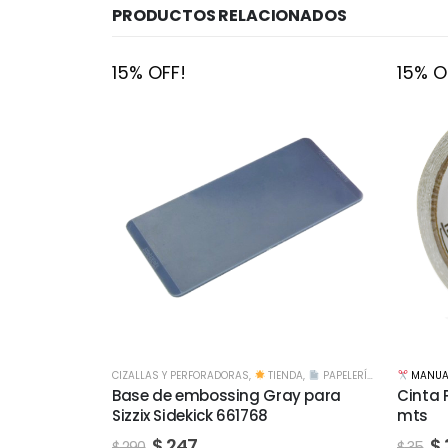
PRODUCTOS RELACIONADOS
15% OFF!
15% O
NDA
,
PAPELERÍA CREATIVA
MANUALIDADES
,
CINTAS Y ADHESIVOS
,
TIENDA
TIENDA
ay para
Cinta Papel doble faz 12mm x 10
Cola V
mts
250cc
$
30
$
$
35
$
170