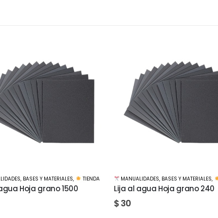
LIDADES
,
BASES Y MATERIALES
,
TIENDA
PUNTILLISMO
,
TIENDA
,
PINCELES Y HER
l agua Hoja grano 240
Pinta puntitos Condor kit de
puntas 555
$
120