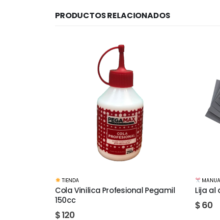
PRODUCTOS RELACIONADOS
MANUALIDADES
,
BASES Y MATERIALES
,
TIENDA
MANUA
al Pegamil
Lija al agua Hoja grano 1500
Lija a
$
60
$
30