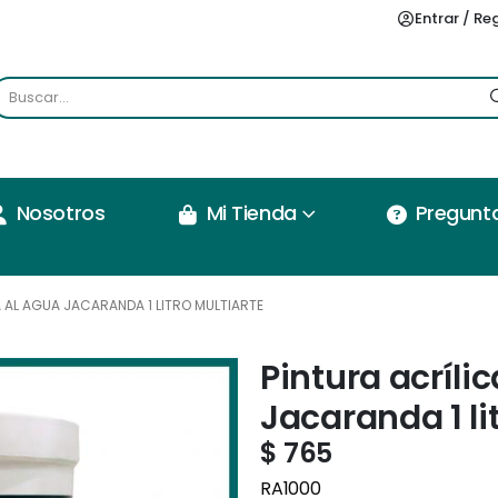
Entrar / Re
Nosotros
Mi Tienda
Pregunt
 AL AGUA JACARANDA 1 LITRO MULTIARTE
Pintura acríli
Jacaranda 1 li
$
765
RA1000