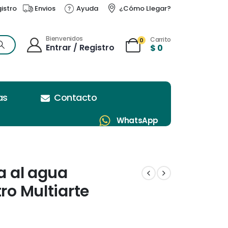
gistro
Envios
Ayuda
¿Cómo Llegar?
Bienvenidos
Carrito
0
Entrar / Registro
$
0
as
Contacto
WhatsApp
ca al agua
tro Multiarte