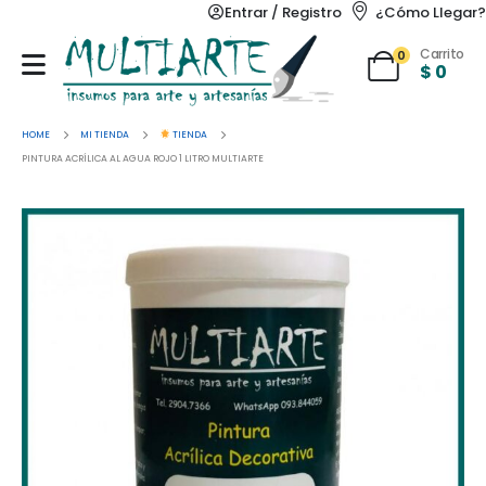
Entrar / Registro
¿Cómo Llegar?
Carrito
0
$
0
HOME
MI TIENDA
TIENDA
PINTURA ACRÍLICA AL AGUA ROJO 1 LITRO MULTIARTE