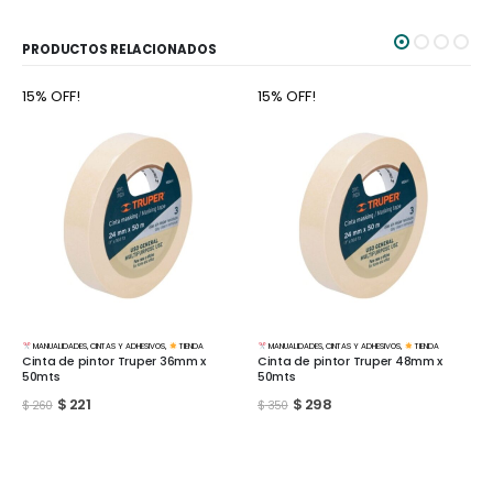
PRODUCTOS RELACIONADOS
15% OFF!
15% OFF!
MANUALIDADES
,
CINTAS Y ADHESIVOS
,
TIENDA
MANUALIDADES
,
BASES Y MATERIALES
,
TIENDA
Cinta de pintor Truper 48mm x
Lija al agua Hoja grano 1500
50mts
$
51
$
60
$
298
$
350