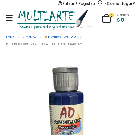
Entrar / Registro
¿Cómo Llegar?
Carrito
0
$
0
HOME
MI TIENDA
PINTURAS
,
ACRÍLICAS
PINTURA DECORATIVA ARTISTICA DIBU 166 AZUL FTALO 60ML