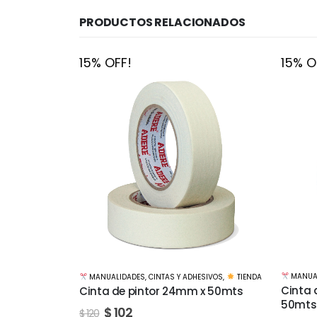
PRODUCTOS RELACIONADOS
15% OFF!
15% O
MANUALIDADES
,
CINTAS Y ADHESIVOS
,
TIENDA
ESIVOS
,
TIENDA
TIENDA
Cinta de pintor Truper 36mm x
 x 50mts
Cola V
50mts
500cc