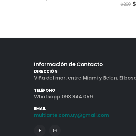
$
221
$
260
$
250
Información de Contacto
DIRECCIÓN
Viña del mar, entre Miami y Belen. El bos
TELÉFONO
Whatsapp 093 844 059
EMAIL
multiarte.com.uy@gmail.com