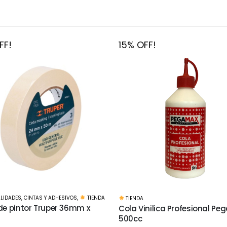
FF!
15% OFF!
MANUALIDADES
,
BASES Y MATERIALES
,
inilica Profesional Pegamil
Lija al agua Hoja grano 120
$
26
$
30