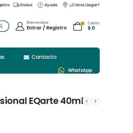
gistro
Envios
Ayuda
¿Cómo Llegar?
Bienvenidos
Carrito
0
Entrar / Registro
$
0
as
Contacto
WhatsApp
sional EQarte 40ml