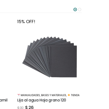
15% OFF!
15% OFF!
TIENDA
MANUALIDADES
,
BASES Y MATERIALES
,
TIENDA
MANUALIDADE
Lija al agua Hoja grano 1200
Lija al agu
$
51
$
51
$
60
$
60