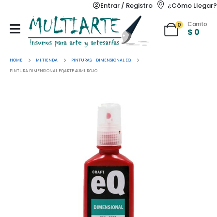
Entrar / Registro
¿Cómo Llegar?
Carrito
0
$
0
HOME
MI TIENDA
PINTURAS
,
DIMENSIONAL EQ
PINTURA DIMENSIONAL EQARTE 40ML ROJO