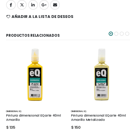
AÑADIR A LA LISTA DE DESEOS
PRODUCTOS RELACIONADOS
DIMENSIONAL EQ
DIMENSIONAL EQ
l
Pintura dimensional EQarte 40ml
Pintura dimensional EQarte 40ml
Amarillo Metalizado
Azul Glitter
$
150
$
210