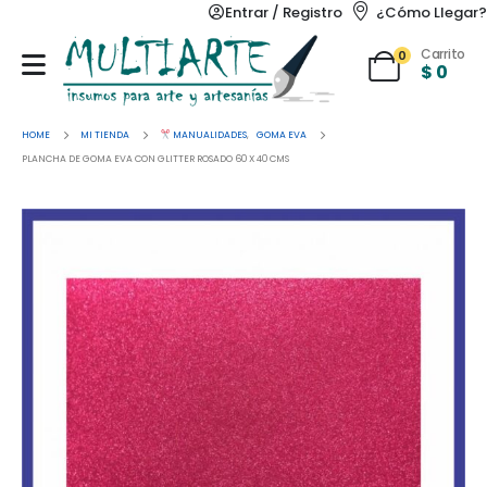
Entrar / Registro
¿Cómo Llegar?
Carrito
0
$
0
HOME
MI TIENDA
MANUALIDADES
,
GOMA EVA
PLANCHA DE GOMA EVA CON GLITTER ROSADO 60 X 40 CMS