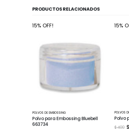
PRODUCTOS RELACIONADOS
15% OFF!
15% O
POLVOS DE EMBOSSING
POLVOS D
Polvo para Embossing Lila 347963
luebell
Polvo 
66427
$
340
$
400