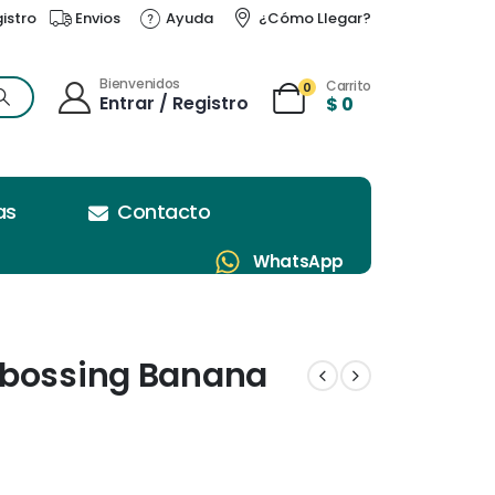
gistro
Envios
Ayuda
¿Cómo Llegar?
Bienvenidos
Carrito
0
Entrar / Registro
$
0
as
Contacto
WhatsApp
mbossing Banana