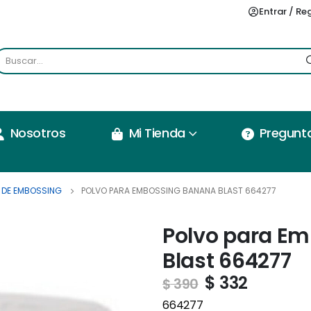
Entrar / Re
Nosotros
Mi Tienda
Pregunt
 DE EMBOSSING
POLVO PARA EMBOSSING BANANA BLAST 664277
Polvo para E
Blast 664277
$
332
$
390
664277