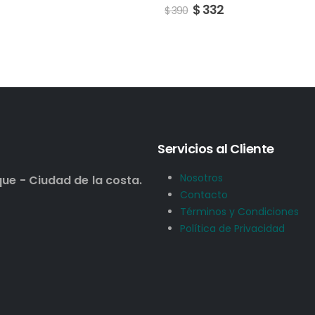
$
315
332
$
370
Servicios al Cliente
Nosotros
que - Ciudad de la costa.
Contacto
Términos y Condiciones
Política de Privacidad