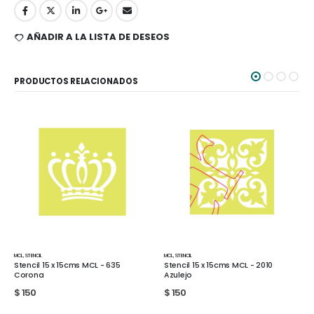
AÑADIR A LA LISTA DE DESEOS
PRODUCTOS RELACIONADOS
MCL
,
STENCIL
MCL
,
STENCIL
35
Stencil 15 x 15cms MCL - 2010
Stencil 15 x 15cms MCL - 2016
Azulejo
$
150
$
150