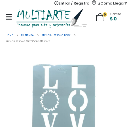
Entrar / Registro
¿Cómo Llegar?
Carrito
0
$
0
HOME
MI TIENDA
STENCIL
,
STRONG ROCK
STENCIL STRONG 20 X 30CMS 217 LOVE