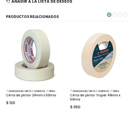
AÑADIR A LA LISTA DE DESEOS
PRODUCTOS RELACIONADOS
MANUALIDADES
,
CINTAS Y ADHESIVOS
,
TIENDA
ANUALIDADES
,
CINTAS Y ADHESIVOS
,
TIENDA
TIENDA
Cinta de pintor Truper 48mm x
nta de pintor 24mm x 50mts
Cola 
50mts
250c
120
$
350
$
170