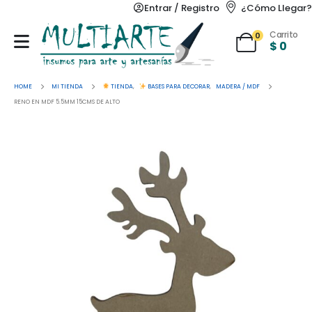
Entrar / Registro
¿Cómo Llegar?
Carrito
0
$
0
HOME
MI TIENDA
TIENDA
,
BASES PARA DECORAR
,
MADERA / MDF
RENO EN MDF 5.5MM 15CMS DE ALTO