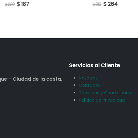
187
$
264
$
310
Servicios al Cliente
Nosotros
que - Ciudad de la costa.
Contacto
Términos y Condiciones
Política de Privacidad