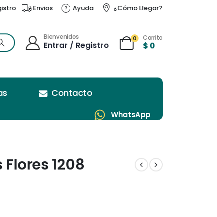
gistro
Envios
Ayuda
¿Cómo Llegar?
Bienvenidos
Carrito
0
Entrar / Registro
$
0
as
Contacto
WhatsApp
 Flores 1208