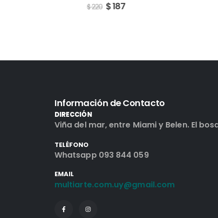
$
187
$
$
220
$
220
Información de Contacto
DIRECCIÓN
Viña del mar, entre Miami y Belen. El bos
TELÉFONO
Whatsapp 093 844 059
EMAIL
multiarte.com.uy@gmail.com