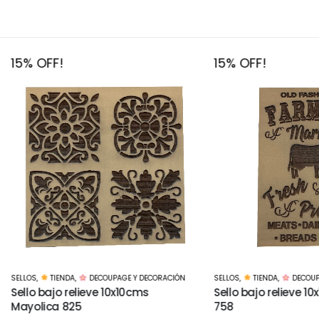
FF!
15% OFF!
TIENDA
,
DECOUPAGE Y DECORACIÓN
SELLOS
,
TIENDA
,
DECOUPAGE Y DECOR
ajo relieve 10x10cms
Sello bajo relieve 10x15cms F
ca 825
758