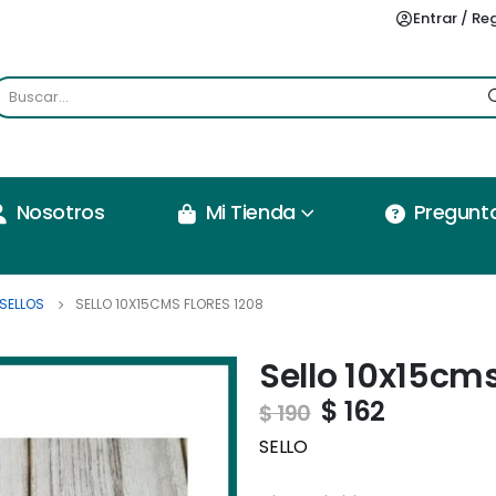
Entrar / Re
Nosotros
Mi Tienda
Pregunt
SELLOS
SELLO 10X15CMS FLORES 1208
Sello 10x15cms
$
162
$
190
SELLO