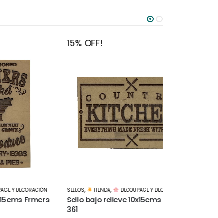
15% OFF!
15% OFF!
ACIÓN
SELLOS
,
TIENDA
,
DECOUPAGE Y DECORACIÓN
SELLOS
,
TIENDA
rmers
Sello bajo relieve 10x15cms Kitchen
Sello bajo r
361
759