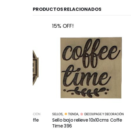
PRODUCTOS RELACIONADOS
15% OFF!
15% O
Y DECORACIÓN
SELLOS
,
TIENDA
,
DECOUPAGE Y DECORACIÓN
SELLOS
,
0cms Coffe
Sello bajo relieve 10x10cms Coffe
Sello b
Time 396
Mayoli