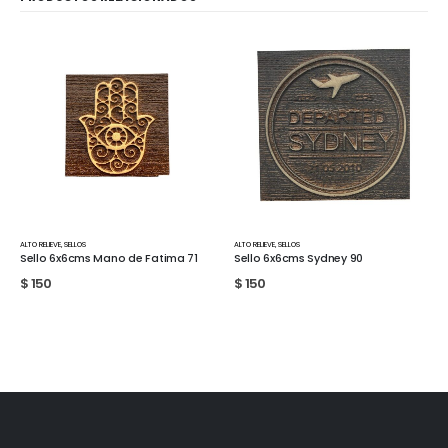
ALTO RELIEVE
,
SELLOS
ALTO RELIEVE
,
SELLOS
Sello 6x6cms Sydney 90
Sello de goma 5,5 x 5,5cms CL127
$
150
$
170