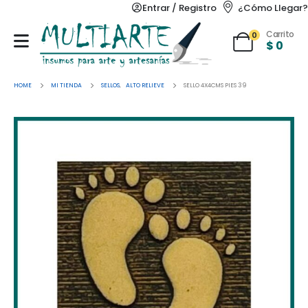
Entrar / Registro
¿Cómo Llegar?
Carrito
0
$
0
HOME
MI TIENDA
SELLOS
,
ALTO RELIEVE
SELLO 4X4CMS PIES 39