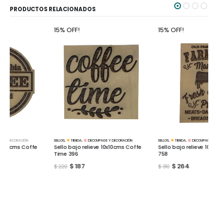
PRODUCTOS RELACIONADOS
15% OFF!
15% OFF!
SELLOS
,
TIENDA
,
DECOUPAGE Y DECORACIÓN
SELLOS
,
TIENDA
,
DECOUPAGE Y DECORACIÓN
Sello bajo relieve 10x10cms Coffe
Sello bajo relieve 10x15cms Frmers
Time 396
758
$
187
$
264
$
220
$
310