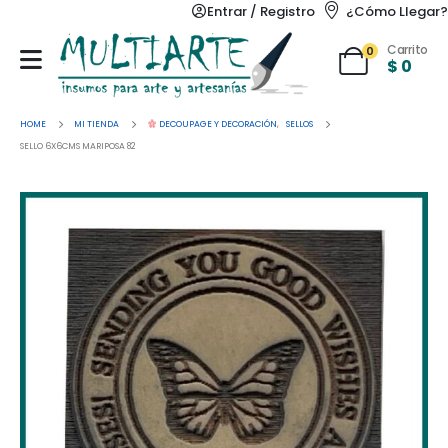
Entrar / Registro
¿Cómo Llegar?
Carrito
0
$
0
HOME
MI TIENDA
DECOUPAGE Y DECORACIÓN
,
SELLOS
SELLO 6X6CMS MARIPOSA 82