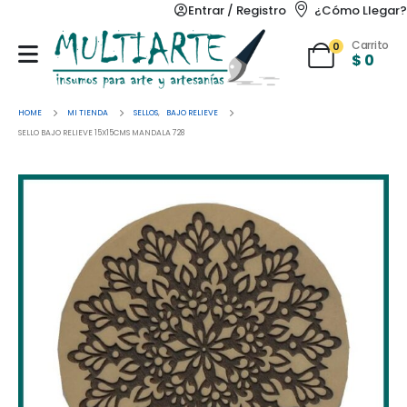
Entrar / Registro
¿Cómo Llegar?
Carrito
0
$
0
HOME
MI TIENDA
SELLOS
,
BAJO RELIEVE
SELLO BAJO RELIEVE 15X15CMS MANDALA 728