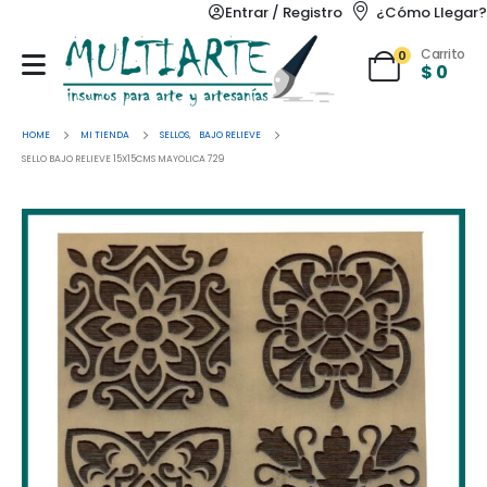
Entrar / Registro
¿Cómo Llegar?
Carrito
0
$
0
HOME
MI TIENDA
SELLOS
,
BAJO RELIEVE
SELLO BAJO RELIEVE 15X15CMS MAYOLICA 729