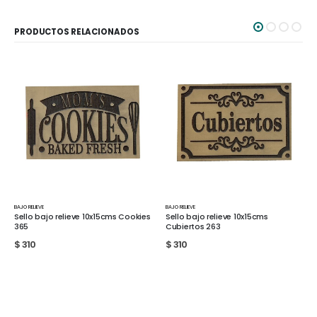
PRODUCTOS RELACIONADOS
BAJO RELIEVE
BAJO RELIEVE
s
Sello bajo relieve 10x15cms
Sello bajo relieve 10x15cms
Cubiertos 263
Limonada 750
$
310
$
310