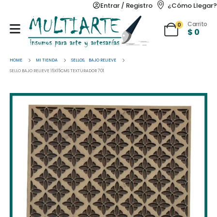
Entrar / Registro
¿Cómo Llegar?
Carrito
0
$
0
HOME
MI TIENDA
SELLOS
,
BAJO RELIEVE
SELLO BAJO RELIEVE 15X15CMS TEXTURADOR 701