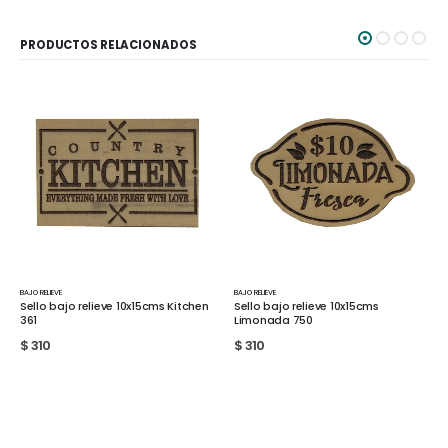
PRODUCTOS RELACIONADOS
BAJO RELIEVE
BAJO RELIEVE
chen
Sello bajo relieve 10x15cms
Sello bajo relieve 10x15cms
Limonada 750
Mercado 759
$
310
$
310