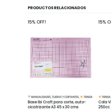
PRODUCTOS RELACIONADOS
15% OFF!
15% O
TANTES
,
TIENDA
TIENDA
TIENDA
te, auto-
Cola Vinilica Profesional Pegamil
Cola V
0 cms
250cc
500cc