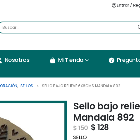
Entrar / Re
Nosotros
Mi Tienda
Pregunt
CORACIÓN
,
SELLOS
SELLO BAJO RELIEVE 6X6CMS MANDALA 892
Sello bajo rel
Mandala 892
$
128
$
150
SELLO