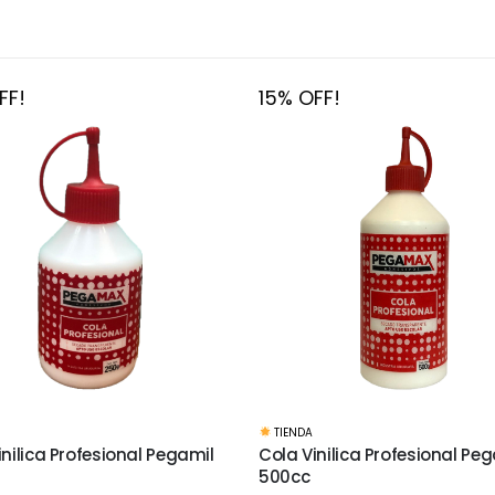
FF!
15% OFF!
MANUALIDADES
,
BASES Y MATERIALES
,
inilica Profesional Pegamil
Lija al agua Hoja grano 150
$
26
$
30