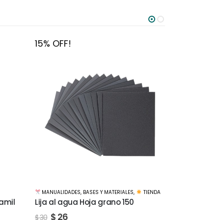
15% OFF!
15% OFF!
TIENDA
MANUALIDADES
,
BASES Y MATERIALES
,
TIENDA
MANUALIDADE
Lija al agua Hoja grano 1500
Lija al agua
$
51
$
26
$
60
$
30