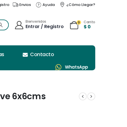
gistro
Envios
Ayuda
¿Cómo Llegar?
Bienvenidos
Carrito
0
Entrar / Registro
$
0
as
Contacto
WhatsApp
ieve 6x6cms