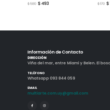
$
145
$
170
$
250
Información de Contacto
DIRECCIÓN
Viña del mar, entre Miami y Belen. El bos
TELÉFONO
Whatsapp 093 844 059
EMAIL
multiarte.com.uy@gmail.com