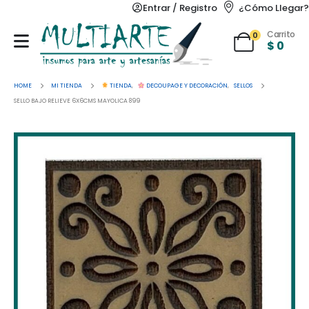
Entrar / Registro
¿Cómo Llegar?
Carrito
0
$
0
HOME
MI TIENDA
TIENDA
,
DECOUPAGE Y DECORACIÓN
,
SELLOS
SELLO BAJO RELIEVE 6X6CMS MAYOLICA 899