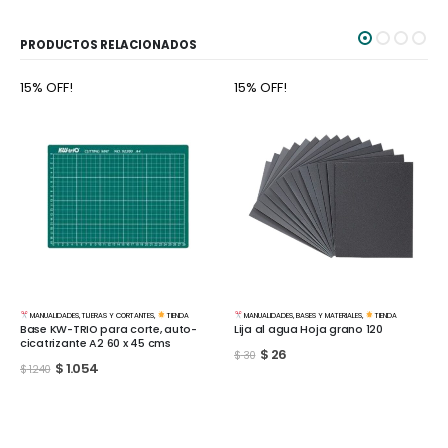
PRODUCTOS RELACIONADOS
15% OFF!
15% OFF!
MANUALIDADES
,
TIJERAS Y CORTANTES
,
TIENDA
MANUALIDADES
,
BASES Y MATERIALES
,
TIENDA
Base KW-TRIO para corte, auto-
Lija al agua Hoja grano 120
cicatrizante A2 60 x 45 cms
$
26
$
30
$
1.054
$
1.240