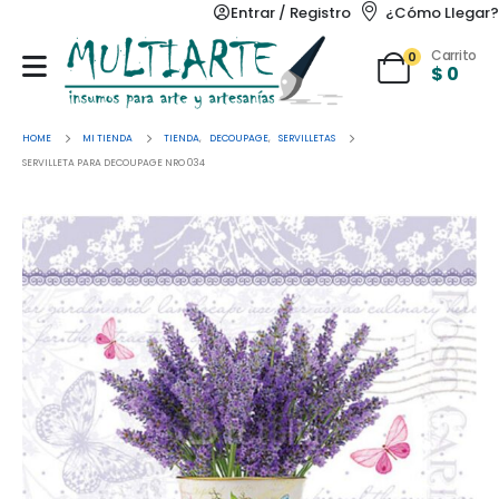
Entrar / Registro
¿Cómo Llegar?
Carrito
0
$
0
HOME
MI TIENDA
TIENDA
,
DECOUPAGE
,
SERVILLETAS
SERVILLETA PARA DECOUPAGE NRO 034