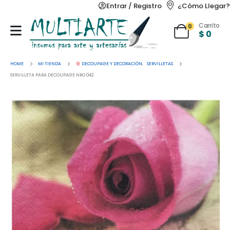
Entrar / Registro
¿Cómo Llegar?
Carrito
0
$
0
HOME
MI TIENDA
DECOUPAGE Y DECORACIÓN
,
SERVILLETAS
SERVILLETA PARA DECOUPAGE NRO 042