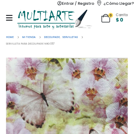
Entrar / Registro
¿Cómo Llegar?
Carrito
0
$
0
HOME
MI TIENDA
DECOUPAGE
,
SERVILLETAS
SERVILLETA PARA DECOUPAGE NRO 057