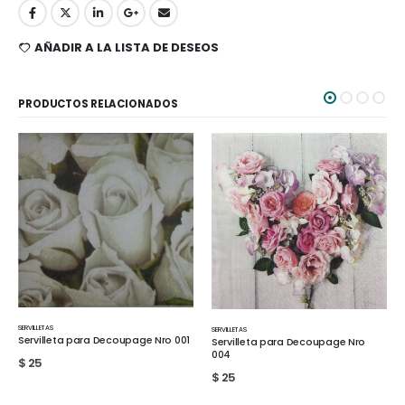
AÑADIR A LA LISTA DE DESEOS
PRODUCTOS RELACIONADOS
SERVILLETAS
SERVILLETAS
 001
Servilleta para Decoupage Nro 01
Servilleta para Decoupage Nro
004
$
25
$
25