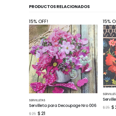
PRODUCTOS RELACIONADOS
15% OFF!
15% O
SERVILLETAS
Servilleta para Decoupage Nro 010
SERVILLE
Servil
page Nro 006
$
21
$
25
$
$
25