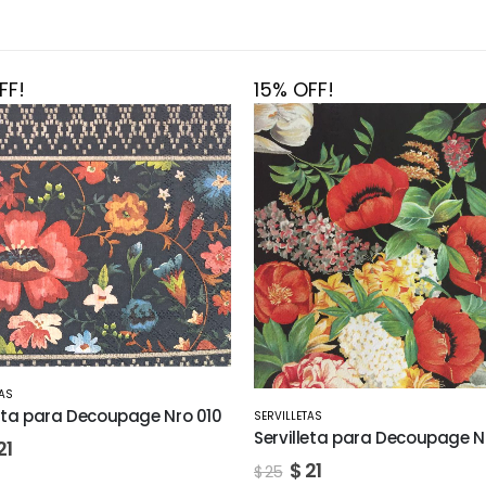
FF!
15% OFF!
TAS
SERVILLETAS
leta para Decoupage Nro 013
Servilleta para Decoupage N
21
$
21
$
25