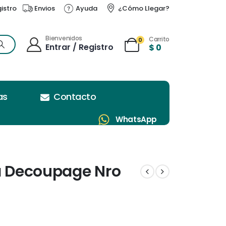
gistro
Envios
Ayuda
¿Cómo Llegar?
Bienvenidos
Carrito
0
Entrar / Registro
$
0
as
Contacto
WhatsApp
ra Decoupage Nro