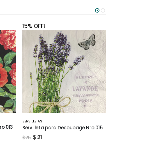
15% OFF!
15% OFF!
SERVILLETAS
Servilleta para Decoupage Nro 024
SERVILLETAS
ro 015
Servilleta 
$
21
$
25
$
21
$
25