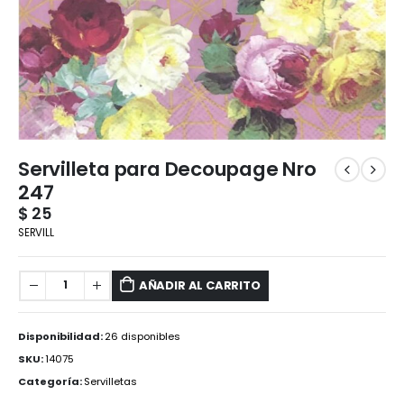
Servilleta para Decoupage Nro
247
$
25
SERVILL
AÑADIR AL CARRITO
Disponibilidad:
26 disponibles
SKU:
14075
Categoría:
Servilletas