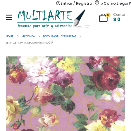
Entrar / Registro
¿Cómo Llegar?
Carrito
0
$
0
HOME
MI TIENDA
DECOUPAGE
,
SERVILLETAS
SERVILLETA PARA DECOUPAGE NRO 247