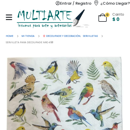
Entrar / Registro
¿Cómo Llegar?
Carrito
0
$
0
HOME
MI TIENDA
DECOUPAGE Y DECORACIÓN
,
SERVILLETAS
SERVILLETA PARA DECOUPAGE NRO 498