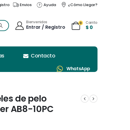
gistro
Envios
Ayuda
¿Cómo Llegar?
Bienvenidos
Carrito
0
Entrar / Registro
$
0
as
Contacto
WhatsApp
eles de pelo
nter AB8-10PC