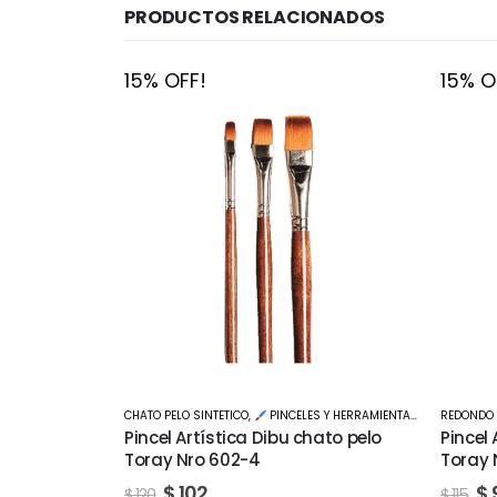
PRODUCTOS RELACIONADOS
15% OFF!
15% O
S Y HERRAMIENTAS
CHATO PELO SINTETICO
,
PINCELES Y HERRAMIENTAS
REDONDO 
hato pelo
Pincel Artística Dibu chato pelo
Pincel
Toray Nro 602-4
Toray 
$
102
$
$
120
$
115