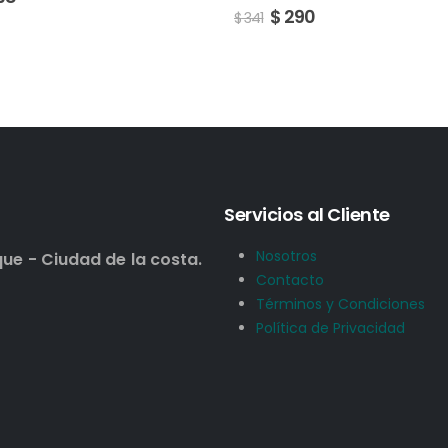
$
290
$
341
Servicios al Cliente
Nosotros
que - Ciudad de la costa.
Contacto
Términos y Condiciones
Política de Privacidad