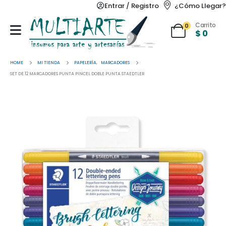
Entrar / Registro
¿Cómo Llegar?
Carrito
0
$
0
HOME
MI TIENDA
PAPELERÍA
,
MARCADORES
SET DE 12 MARCADORES PUNTA PINCEL DOBLE PUNTA STAEDTLER