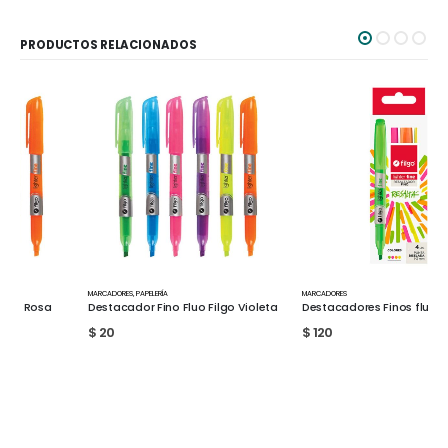
PRODUCTOS RELACIONADOS
MARCADORES
,
PAPELERÍA
MARCADORES
Destacador Fino Fluo Filgo Violeta
Destacadores Finos fluor x 4 Filgo
$
20
$
120