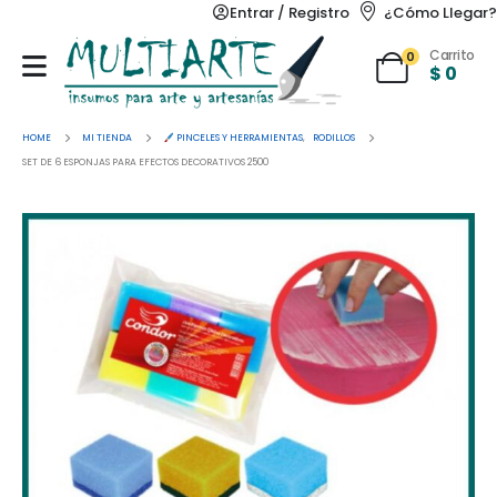
Entrar / Registro
¿Cómo Llegar?
Carrito
0
$
0
HOME
MI TIENDA
PINCELES Y HERRAMIENTAS
,
RODILLOS
SET DE 6 ESPONJAS PARA EFECTOS DECORATIVOS 2500