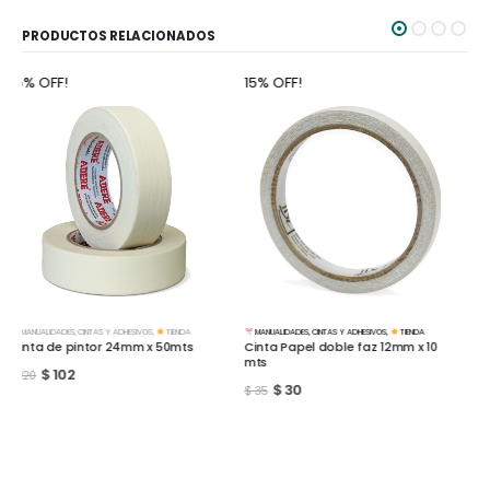
PRODUCTOS RELACIONADOS
15% OFF!
15% OFF!
MANUALIDADES
,
CINTAS Y ADHESIVOS
,
TIENDA
TIENDA
Cinta Papel doble faz 12mm x 10
Cola Vinilica Profesional Pegamil
mts
150cc
$
30
$
102
$
35
$
120