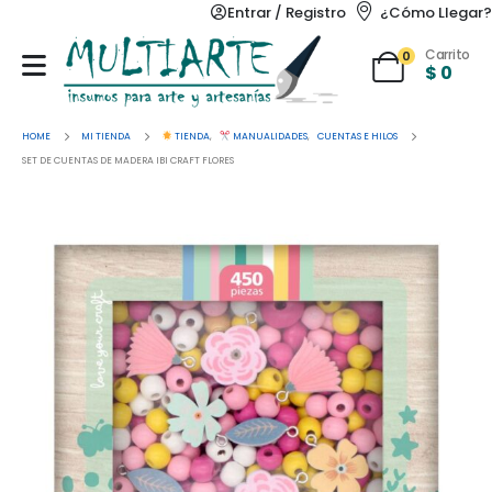
Entrar / Registro
¿Cómo Llegar?
Carrito
0
$
0
HOME
MI TIENDA
TIENDA
,
MANUALIDADES
,
CUENTAS E HILOS
SET DE CUENTAS DE MADERA IBI CRAFT FLORES