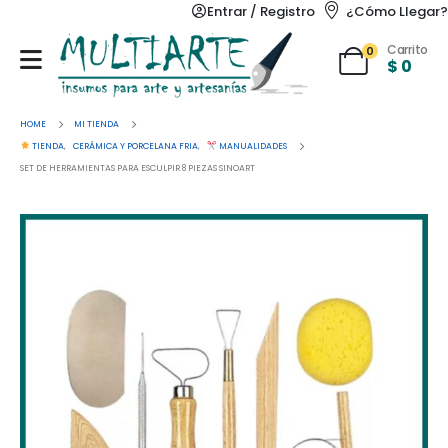
Entrar / Registro
¿Cómo Llegar?
Carrito
0
$
0
HOME
MI TIENDA
TIENDA
,
CERÁMICA Y PORCELANA FRIA
,
MANUALIDADES
SET DE HERRAMIENTAS PARA ESCULPIR 8 PIEZAS SINOART