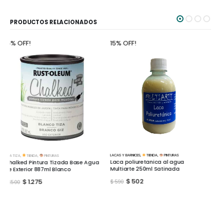
PRODUCTOS RELACIONADOS
15% OFF!
15% OFF!
LACAS Y BARNICES
,
TIENDA
,
PINTURAS
A LA TIZA
,
TIENDA
,
PINTURAS
Laca poliuretanica al agua
Pintura A la tiza Multiarte Amarillo
Multiarte 250ml Satinada
Pastel 200ml
$
502
$
221
$
590
$
260