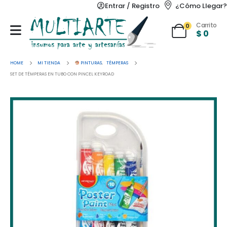
Entrar / Registro
¿Cómo Llegar?
Carrito
0
$
0
HOME
MI TIENDA
PINTURAS
,
TÉMPERAS
SET DE TÉMPERAS EN TUBO CON PINCEL KEYROAD