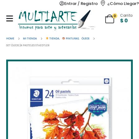
Entrar / Registro
¿Cómo Llegar?
Carrito
0
$
0
HOME
MI TIENDA
TIENDA
,
PINTURAS
,
ÓLEOS
SET ÓLEOS 24 PASTELES STAEDTLER