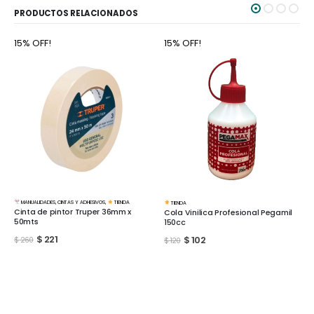
PRODUCTOS RELACIONADOS
15% OFF!
15% OFF!
TIENDA
TIENDA
Cola Vinilica Profesional Pegamil
Cola Vinilica Profesional Pegamil
150cc
500cc
$
102
$
213
$
120
$
250