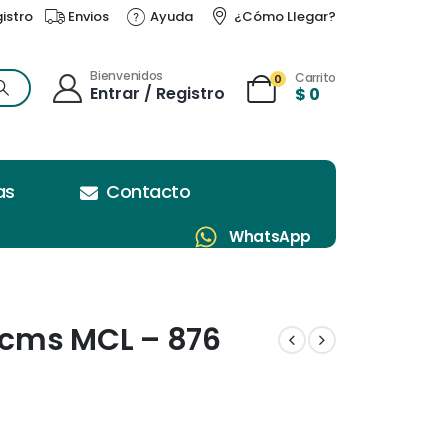
gistro
Envios
Ayuda
¿Cómo Llegar?
Bienvenidos
Carrito
0
Entrar / Registro
$
0
as
Contacto
WhatsApp
30cms MCL – 876