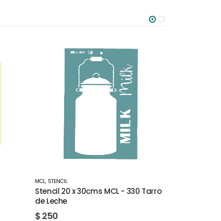
MCL
,
STENCIL
MCL
 Tarro
Stencil 20 x 30cms MCL - 779
Stencil 20 x
$
250
$
250