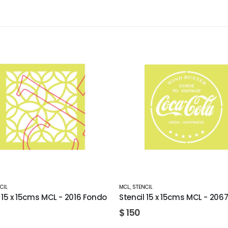
CIL
MCL
,
STENCIL
l 15 x 15cms MCL - 2067
Stencil 20 x 30cms MCL - 330
de Leche
$
250