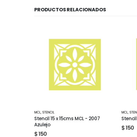
PRODUCTOS RELACIONADOS
MCL
,
STENCIL
MCL
,
STEN
- 2007
Stencil 15 x 15cms MCL - 2016 Fondo
Stenci
$
150
$
150