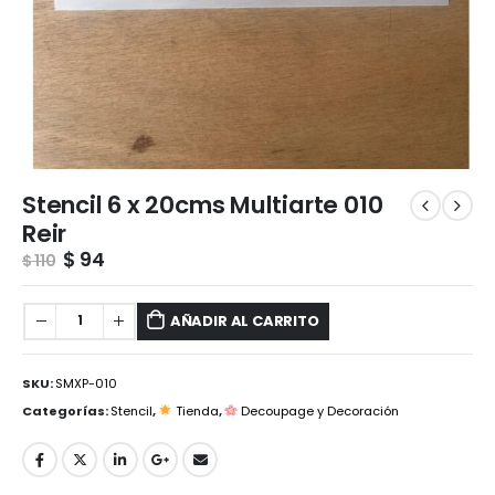
Stencil 6 x 20cms Multiarte 010
Reir
$
94
$
110
AÑADIR AL CARRITO
SKU:
SMXP-010
Categorías:
Stencil
,
Tienda
,
Decoupage y Decoración