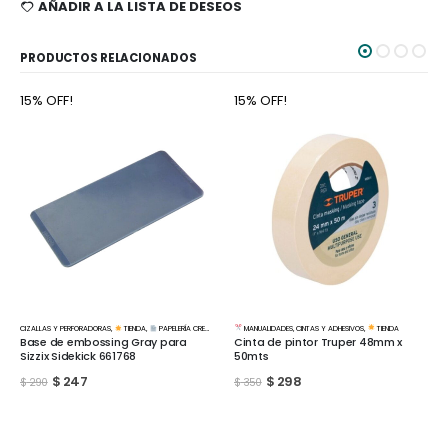
AÑADIR A LA LISTA DE DESEOS
PRODUCTOS RELACIONADOS
15% OFF!
15% OFF!
MANUALIDADES
,
CINTAS Y ADHESIVOS
,
TIENDA
PELERÍA CREATIVA
MANUALIDADES
,
BASES Y MATERIALES
,
TIENDA
Cinta de pintor Truper 48mm x
para
Lija al agua Hoja grano 1500
50mts
$
51
$
60
$
298
$
350