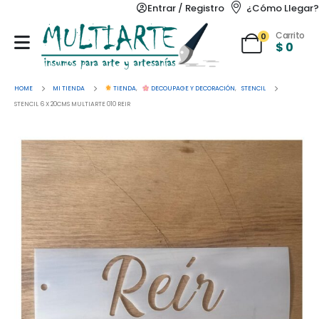
Entrar / Registro
¿Cómo Llegar?
Carrito
0
$
0
HOME
MI TIENDA
TIENDA
,
DECOUPAGE Y DECORACIÓN
,
STENCIL
STENCIL 6 X 20CMS MULTIARTE 010 REIR